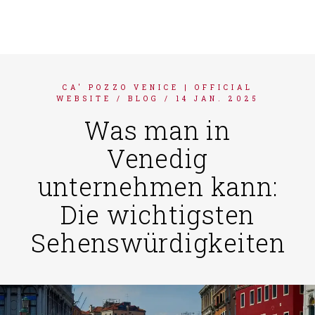
ENGLISH
FRANÇAIS
ITALIANO
CA' POZZO VENICE | OFFICIAL
ESPAÑOL
WEBSITE
/
BLOG
/
14 JAN. 2025
Was man in
Venedig
unternehmen kann:
Die wichtigsten
Sehenswürdigkeiten