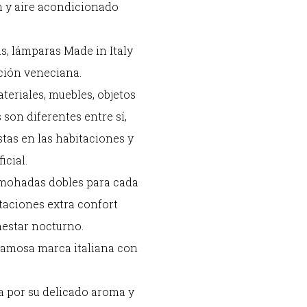
ón y aire acondicionado
as, lámparas Made in Italy
ición veneciana.
teriales, muebles, objetos
 son diferentes entre sí,
stas en las habitaciones y
icial.
almohadas dobles para cada
taciones extra confort
nestar nocturno.
 famosa marca italiana con
da por su delicado aroma y