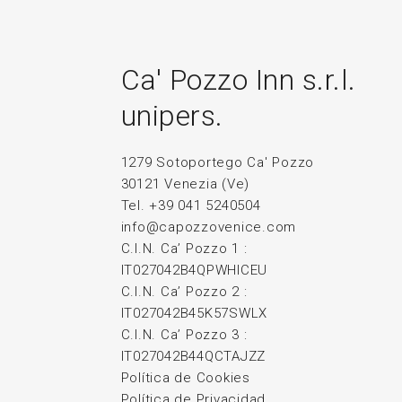
Ca' Pozzo Inn s.r.l.
unipers.
1279 Sotoportego Ca' Pozzo
30121 Venezia (Ve)
Tel. +39 041 5240504
info@capozzovenice.com
C.I.N. Ca’ Pozzo 1 :
IT027042B4QPWHICEU
C.I.N. Ca’ Pozzo 2 :
IT027042B45K57SWLX
C.I.N. Ca’ Pozzo 3 :
IT027042B44QCTAJZZ
Política de Cookies
Política de Privacidad