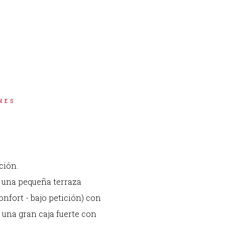
NES
ción.
n una pequeña terraza
onfort - bajo petición) con
una gran caja fuerte con