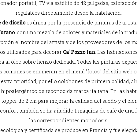
nador portátil, TV vía satélite de 42 pulgadas, calefacci
regulables directamente desde la habitación.
e de diseño
es única por la presencia de pinturas de artist
Murano
, con una mezcla de colores y materiales de la trad
ción el nombre del artista y de los proveedores de los ma
os utilizados para decorar
Ca' Pozzo Inn
. Las habitaciones
a al óleo sobre lienzo dedicada. Todas las pinturas expue
 comunes se enumeran en el menú "fotos" del sitio web of
uestra prioridad, por ello colchones de primera calidad, 
hipoalergénico de reconocida marca italiana. En las habi
topper de 2 cm para mejorar la calidad del sueño y el bie
 confort también se ha añadido 1 máquina de café de una
las correspondientes monodosis.
 ecológica y certificada se produce en Francia y fue elegi