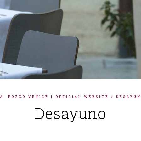
A' POZZO VENICE | OFFICIAL WEBSITE
/ DESAYU
Desayuno