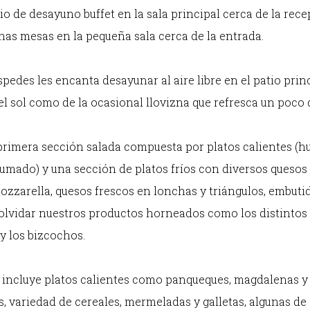
o de desayuno buffet en la sala principal cerca de la recepc
nas mesas en la pequeña sala cerca de la entrada.
pedes les encanta desayunar al aire libre en el patio princ
el sol como de la ocasional llovizna que refresca un poco 
rimera sección salada compuesta por platos calientes (h
mado) y una sección de platos fríos con diversos quesos 
zzarella, quesos frescos en lonchas y triángulos, embuti
 olvidar nuestros productos horneados como los distintos t
 y los bizcochos.
e incluye platos calientes como panqueques, magdalenas y
 variedad de cereales, mermeladas y galletas, algunas de e